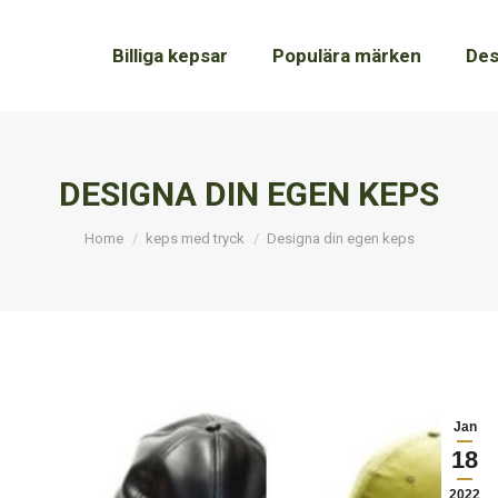
Billiga kepsar
Billiga kepsar
Populära märken
Populära märken
Des
Des
DESIGNA DIN EGEN KEPS
You are here:
Home
keps med tryck
Designa din egen keps
Jan
18
2022