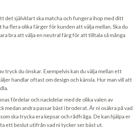
 att det självklart ska matcha och fungera ihop med ditt
t ha flera olika färger för kunden att välja mellan. Ska du
bra att välja en neutral färg för att tilltala så många
v tryck du önskar. Exempelvis kan du välja mellan ett
äljer handlar oftast om design och känsla. Hur man vill att
dla.
nnas fördelar och nackdelar med de olika valen av
ck medan andra passar bäst i broderat. Är ni osäkra på vad
som ska trycka era kepsar och rådfråga. De kan hjälpa er
a ett beslut utifrån vad ni tycker ser bäst ut.