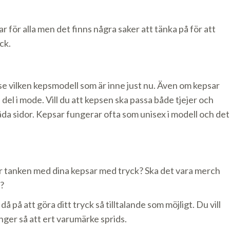
r för alla men det finns några saker att tänka på för att
ck.
 se vilken kepsmodell som är inne just nu. Även om kepsar
del i mode. Vill du att kepsen ska passa både tjejer och
båda sidor. Kepsar fungerar ofta som unisex i modell och det
är tanken med dina kepsar med tryck? Ska det vara merch
k?
å på att göra ditt tryck så tilltalande som möjligt. Du vill
nger så att ert varumärke sprids.